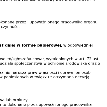
u dokonane przez upoważnionego pracownika organu
 czynności.
t dalej w formie papierowej
, w odpowiedniej
oleń/zgłoszeń/uchwał, wymienionych w art. 72 ust.
e, udziale społeczeństwa w ochronie środowiska oraz o
az nie narusza praw własności i uprawnień osób
dów poniesionych w związku z otrzymaną decyzją.
wa lub prokury,
umentu dokonane przez upoważnionego pracownika