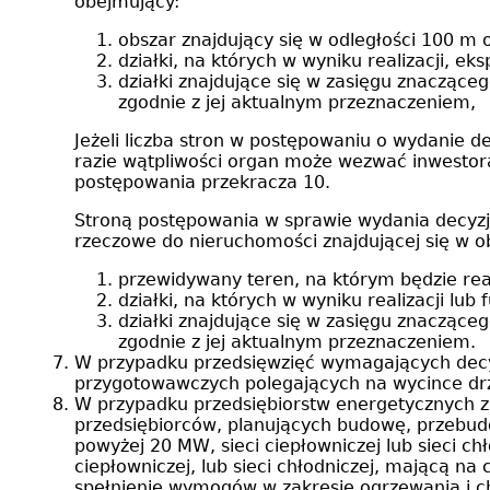
obejmujący:
obszar znajdujący się w odległości 100 m 
działki, na których w wyniku realizacji, e
działki znajdujące się w zasięgu znacząc
zgodnie z jej aktualnym przeznaczeniem,
Jeżeli liczba stron w postępowaniu o wydanie 
razie wątpliwości organ może wezwać inwestora
postępowania przekracza 10.
Stroną postępowania w sprawie wydania decyz
rzeczowe do nieruchomości znajdującej się w ob
przewidywany teren, na którym będzie rea
działki, na których w wyniku realizacji l
działki znajdujące się w zasięgu znacząc
zgodnie z jej aktualnym przeznaczeniem.
W przypadku przedsięwzięć wymagających decyzj
przygotowawczych polegających na wycince drzew
W przypadku przedsiębiorstw energetycznych zaj
przedsiębiorców, planujących budowę, przebudo
powyżej 20 MW, sieci ciepłowniczej lub sieci chł
ciepłowniczej, lub sieci chłodniczej, mającą n
spełnienie wymogów w zakresie ogrzewania i chł