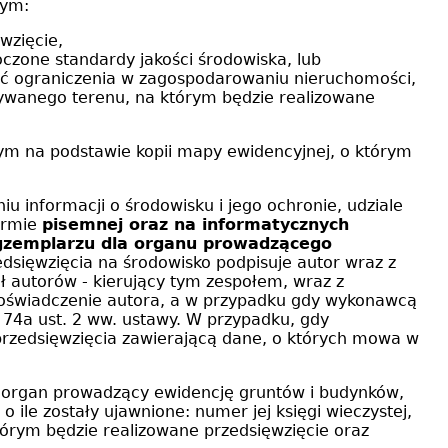
cym:
ęwzięcie,
roczone standardy jakości środowiska, lub
zić ograniczenia w zagospodarowaniu nieruchomości,
dywanego terenu, na którym będzie realizowane
ym na podstawie kopii mapy ewidencyjnej, o którym
u informacji o środowisku i jego ochronie, udziale
ormie
pisemnej oraz na informatycznych
egzemplarzu dla organu prowadzącego
edsięwzięcia na środowisko podpisuje autor wraz z
ł autorów - kierujący tym zespołem, wraz z
ć oświadczenie autora, a w przypadku gdy wykonawcą
 74a ust. 2 ww. ustawy. W przypadku, gdy
 przedsięwzięcia zawierającą dane, o których mowa w
 organ prowadzący ewidencję gruntów i budynków,
 ile zostały ujawnione: numer jej księgi wieczystej,
órym będzie realizowane przedsięwzięcie oraz