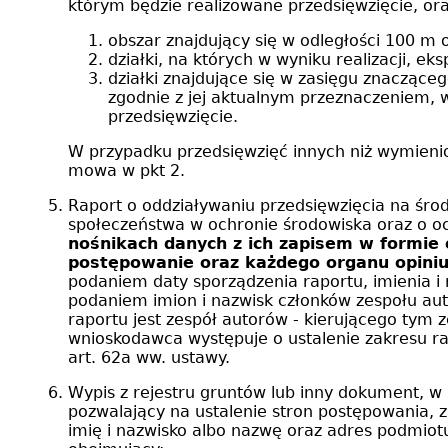
którym będzie realizowane przedsięwzięcie, 
obszar znajdujący się w odległości 100 m 
działki, na których w wyniku realizacji, e
działki znajdujące się w zasięgu znacząc
zgodnie z jej aktualnym przeznaczeniem, 
przedsięwzięcie.
W przypadku przedsięwzięć innych niż wymieni
mowa w pkt 2.
Raport o oddziaływaniu przedsięwzięcia na śr
społeczeństwa w ochronie środowiska oraz o o
nośnikach danych z ich zapisem w formie
postępowanie oraz każdego organu opiniu
podaniem daty sporządzenia raportu, imienia i
podaniem imion i nazwisk członków zespołu au
raportu jest zespół autorów - kierującego tym
wnioskodawca występuje o ustalenie zakresu ra
art. 62a ww. ustawy.
Wypis z rejestru gruntów lub inny dokument, w
pozwalający na ustalenie stron postępowania, za
imię i nazwisko albo nazwę oraz adres podmiot