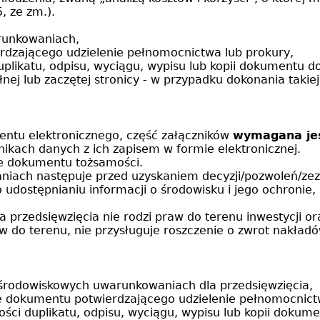
5, ze zm.).
arunkowaniach,
rdzającego udzielenie pełnomocnictwa lub prokury,
uplikatu, odpisu, wyciągu, wypisu lub kopii dokument
j lub zaczętej stronicy - w przypadku dokonania takiej
ntu elektronicznego, część załączników
wymagana jes
ośnikach danych z ich zapisem w formie elektronicznej.
nie dokumentu tożsamości.
iach następuje przed uzyskaniem decyzji/pozwoleń/zezw
 o udostępnianiu informacji o środowisku i jego ochroni
przedsięwzięcia nie rodzi praw do terenu inwestycji or
aw do terenu, nie przysługuje roszczenie o zwrot nakła
 środowiskowych uwarunkowaniach dla przedsięwzięcia,
e dokumentu potwierdzającego udzielenie pełnomocnict
ości duplikatu, odpisu, wyciągu, wypisu lub kopii dok