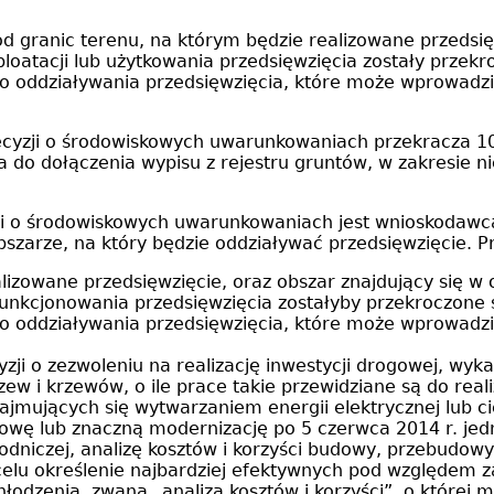
od granic terenu, na którym będzie realizowane przedsi
ksploatacji lub użytkowania przedsięwzięcia zostały przek
ego oddziaływania przedsięwzięcia, które może wprowad
decyzji o środowiskowych uwarunkowaniach przekracza 1
 do dołączenia wypisu z rejestru gruntów, w zakresie n
ji o środowiskowych uwarunkowaniach jest wnioskodawc
szarze, na który będzie oddziaływać przedsięwzięcie. P
lizowane przedsięwzięcie, oraz obszar znajdujący się w
ub funkcjonowania przedsięwzięcia zostałyby przekroczone
ego oddziaływania przedsięwzięcia, które może wprowad
i o zezwoleniu na realizację inwestycji drogowej, wyk
 i krzewów, o ile prace takie przewidziane są do reali
mujących się wytwarzaniem energii elektrycznej lub cie
wę lub znaczną modernizację po 5 czerwca 2014 r. jedn
odniczej, analizę kosztów i korzyści budowy, przebudowy 
a celu określenie najbardziej efektywnych pod względem
odzenia, zwaną „analizą kosztów i korzyści”, o której m