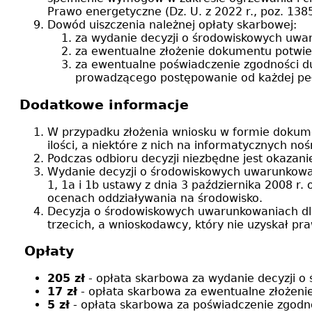
Prawo energetyczne (Dz. U. z 2022 r., poz. 138
Dowód uiszczenia należnej opłaty skarbowej:
za wydanie decyzji o środowiskowych uw
za ewentualne złożenie dokumentu potwie
za ewentualne poświadczenie zgodności d
prowadzącego postępowanie od każdej pełne
Dodatkowe informacje
W przypadku złożenia wniosku w formie dokume
ilości, a niektóre z nich na informatycznych n
Podczas odbioru decyzji niezbędne jest okaza
Wydanie decyzji o środowiskowych uwarunkowan
1, 1a i 1b ustawy z dnia 3 października 2008 r.
ocenach oddziaływania na środowisko.
Decyzja o środowiskowych uwarunkowaniach dla 
trzecich, a wnioskodawcy, który nie uzyskał pr
Opłaty
205 zł
- opłata skarbowa za wydanie decyzji o
17 zł
- opłata skarbowa za ewentualne złożeni
5 zł
- opłata skarbowa za poświadczenie zgodn