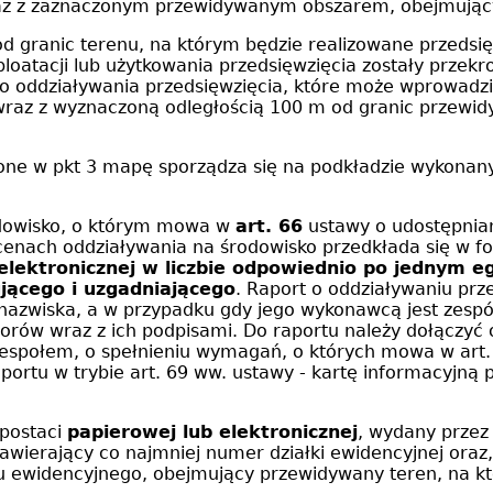
oraz z zaznaczonym przewidywanym obszarem, obejmują
od granic terenu, na którym będzie realizowane przedsi
ksploatacji lub użytkowania przedsięwzięcia zostały przek
ego oddziaływania przedsięwzięcia, które może wprowad
wraz z wyznaczoną odległością 100 m od granic przewi
one w pkt 3 mapę sporządza się na podkładzie wykonan
odowisko, o którym mowa w
art. 66
ustawy o udostępniani
cenach oddziaływania na środowisko przedkłada się w f
 elektronicznej w liczbie odpowiednio po jednym 
jącego i uzgadniającego
. Raport o oddziaływaniu prz
 nazwiska, a w przypadku gdy jego wykonawcą jest zespó
torów wraz z ich podpisami. Do raportu należy dołączy
 zespołem, o spełnieniu wymagań, o których mowa w art.
portu w trybie art. 69 ww. ustawy - kartę informacyjną
 postaci
papierowej lub elektronicznej
, wydany przez
wierający co najmniej numer działki ewidencyjnej oraz, o
u ewidencyjnego, obejmujący przewidywany teren, na kt