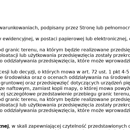
warunkowaniach, podpisany przez Stronę lub pełnomocn
ewidencyjnej, w postaci papierowej lub elektronicznej,
od granic terenu, na którym będzie realizowane przedsi
ksploatacji lub użytkowania przedsięwzięcia zostały przek
ego oddziaływania przedsięwzięcia, które może wprowad
i lub decyzji, o których mowa w art. 72 ust. 1 pkt 4-5 
ie środowiska oraz o ocenach oddziaływania na środowi
runtowej oraz przedsięwzięć dotyczących urządzeń piętrzą
orze naftowym, zamiast kopii mapy, o której mowa powyż
ej szczegółowe przedstawienie przebiegu granic terenu
od granic terenu, na którym będzie realizowane przedsi
ksploatacji lub użytkowania przedsięwzięcia zostały przek
ego oddziaływania przedsięwzięcia, które może wprowad
.
znej
, w skali zapewniającej czytelność przedstawiony