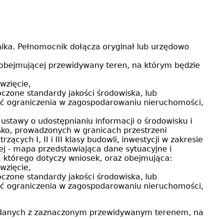
ika. Pełnomocnik dołącza oryginał lub urzędowo
 obejmującej przewidywany teren, na którym będzie
ęwzięcie,
roczone standardy jakości środowiska, lub
zić ograniczenia w zagospodarowaniu nieruchomości,
ustawy o udostępnianiu informacji o środowisku i
sko, prowadzonych w granicach przestrzeni
cych I, II i III klasy budowli, inwestycji w zakresie
ej - mapa przedstawiająca dane sytuacyjne i
, którego dotyczy wniosek, oraz obejmująca:
ęwzięcie,
roczone standardy jakości środowiska, lub
zić ograniczenia w zagospodarowaniu nieruchomości,
ch danych z zaznaczonym przewidywanym terenem, na