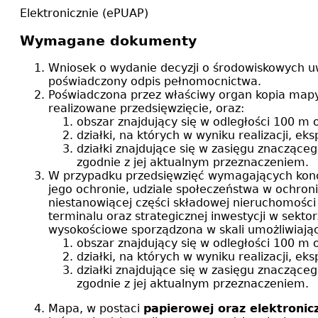
Elektronicznie (ePUAP)
Wymagane dokumenty
Wniosek o wydanie decyzji o środowiskowych u
poświadczony odpis pełnomocnictwa.
Poświadczona przez właściwy organ kopia mapy 
realizowane przedsięwzięcie, oraz:
obszar znajdujący się w odległości 100 m 
działki, na których w wyniku realizacji, e
działki znajdujące się w zasięgu znacząc
zgodnie z jej aktualnym przeznaczeniem.
W przypadku przedsięwzięć wymagających koncesj
jego ochronie, udziale społeczeństwa w ochron
niestanowiącej części składowej nieruchomości g
terminalu oraz strategicznej inwestycji w sekt
wysokościowe sporządzona w skali umożliwiając
obszar znajdujący się w odległości 100 m 
działki, na których w wyniku realizacji, e
działki znajdujące się w zasięgu znacząc
zgodnie z jej aktualnym przeznaczeniem
Mapa, w postaci
papierowej oraz elektronic