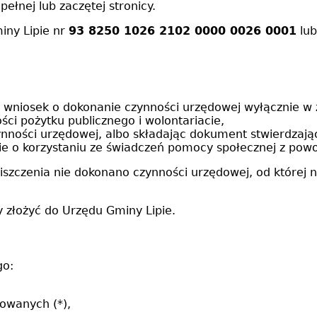
ełnej lub zaczętej stronicy.
iny Lipie nr
93 8250 1026 2102 0000 0026 0001
lub
ją wniosek o dokonanie czynności urzędowej wyłącznie w 
ści pożytku publicznego i wolontariacie,
ynności urzędowej, albo składając dokument stwierdzają
nie o korzystaniu ze świadczeń pomocy społecznej z po
iszczenia nie dokonano czynności urzędowej, od której n
y złożyć do Urzędu Gminy Lipie.
go:
kowanych (*),