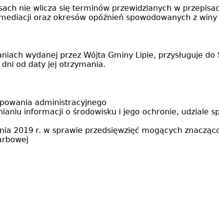
isach nie wlicza się terminów przewidzianych w przepisa
mediacji oraz okresów opóźnień spowodowanych z winy s
aniach wydanej przez Wójta Gminy Lipie, przysługuje
dni od daty jej otrzymania.
ępowania administracyjnego
nianiu informacji o środowisku i jego ochronie, udziale
śnia 2019 r. w sprawie przedsięwzięć mogących znacząc
karbowej