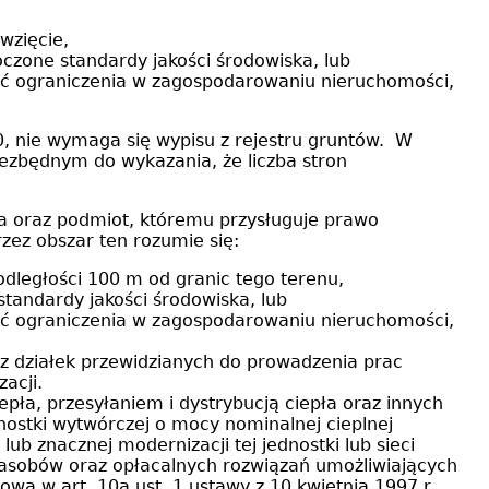
ęwzięcie,
roczone standardy jakości środowiska, lub
zić ograniczenia w zagospodarowaniu nieruchomości,
0, nie wymaga się wypisu z rejestru gruntów. W
iezbędnym do wykazania, że liczba stron
a oraz podmiot, któremu przysługuje prawo
rzez obszar ten rozumie się:
 odległości 100 m od granic tego terenu,
 standardy jakości środowiska, lub
zić ograniczenia w zagospodarowaniu nieruchomości,
az działek przewidzianych do prowadzenia prac
zacji.
pła, przesyłaniem i dystrybucją ciepła oraz innych
ostki wytwórczej o mocy nominalnej cieplnej
lub znacznej modernizacji tej jednostki lub sieci
 zasobów oraz opłacalnych rozwiązań umożliwiających
owa w art. 10a ust. 1 ustawy z 10 kwietnia 1997 r.