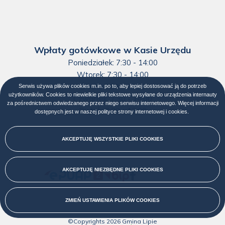
Wpłaty gotówkowe w Kasie Urzędu
Poniedziałek: 7:30 - 14:00
Wtorek: 7:30 - 14:00
Środa: 7:30 - 14:00
Serwis używa plików cookies m.in. po to, aby lepiej dostosować ją do potrzeb
użytkowników. Cookies to niewielkie pliki tekstowe wysyłane do urządzenia internauty
Czwartek: 7:30 - 14:00
za pośrednictwem odwiedzanego przez niego serwisu internetowego. Więcej informacji
Piątek: 7:30 - 13:00
dostępnych jest w naszej
polityce strony internetowej i cookies
Otworzy
.
się
w
nowej
AKCEPTUJĘ WSZYSTKIE PLIKI
COOKIES
karcie
AKCEPTUJĘ NIEZBĘDNE PLIKI
COOKIES
Menu
społecznościowe
ZMIEŃ USTAWIENIA PLIKÓW
COOKIES
środkowa
©Copyrights
2026
Gmina Lipie