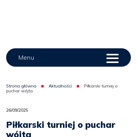
Main
Menu
Menu
serwisu
menu
Strona główna
Aktualności
Piłkarski turniej o
puchar wójta
Ścieżka
nawigacyjna
26/09/2025
Piłkarski turniej o puchar
wójta