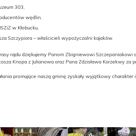
uzeum 303,
roducentów wędlin,
MSZiZ w Kłobucku,
a Szczypiora – właścicieli wypożyczalni kajaków.
rasy rajdu dziękujemy Panom Zbigniewowi Szczepaniakowi or
osza Knopa z Julianowa oraz Pana Zdzisława Korzekwy za pr
ałania promujące naszą gminę zyskały wyjątkowy charakter i 