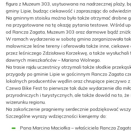
figura z Muzeum 303, usytuowana na nadrzecznej plaży, bę
gminy Lipie, budząc ciekawość i zapraszając do odwiedzin
Na gminnym stoisku można było także otrzymać drobne g
na przygotowane na tę okazję pytania testowe. Wśród upom
od Rancza Zagata, Muzeum 303 oraz darmowe bądź zniż
W ramach wydarzenia w sobotę gmina zorganizowała także 
malownicze leśne tereny i oferowała także inne, ciekawe 
przez leśniczego Zdzisława Korzekwę, a także wysłuchali f
dawnych mieszkańców – Mariana Wolnego.
Na trasie rajdu uczestnicy otrzymali także słodkie przek
przygody po gminie Lipie w gościnnym Ranczo Zagata czek
lokalnych producentów wędlin oraz chrupiące pieczywo z 
Czewa Bike Fest to pierwsze tak duże wydarzenie dla mił
przyrodniczych i turystycznych, ale także dowód na to, 
wizerunku regionu.
Na zakończenie pragniemy serdecznie podziękować wszys
Szczególne wyrazy wdzięczności kierujemy do:
Pana Marcina Maciołka – właściciela Rancza Zagata