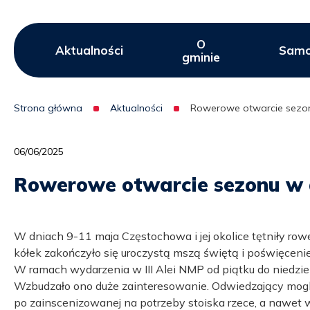
Lipie
O
Menu
Aktualności
Samo
gminie
serwisu
Strona główna
Aktualności
Rowerowe otwarcie sezonu 
Ścieżka
nawigacyjna
06/06/2025
Rowerowe otwarcie sezonu w g
W dniach 9-11 maja Częstochowa i jej okolice tętniły 
kółek zakończyło się uroczystą mszą świętą i poświęcenie
W ramach wydarzenia w III Alei NMP od piątku do niedziel
Wzbudzało ono duże zainteresowanie. Odwiedzający mogli
po zainscenizowanej na potrzeby stoiska rzece, a nawet 