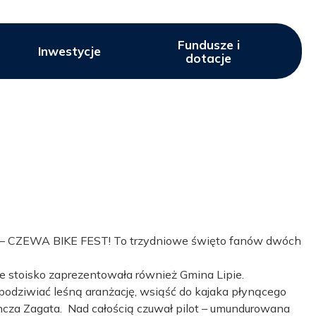
Fundusze i
Inwestycje
dotacje
go – CZEWA BIKE FEST! To trzydniowe święto fanów dwóch
je stoisko zaprezentowała również Gmina Lipie.
odziwiać leśną aranżację, wsiąść do kajaka płynącego
ancza Zagata. Nad całością czuwał pilot – umundurowana