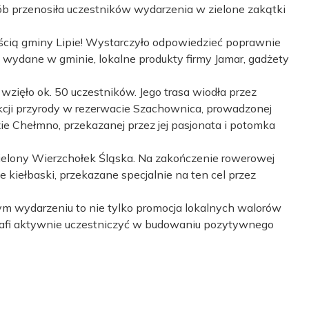
sób przenosiła uczestników wydarzenia w zielone zakątki
cią gminy Lipie! Wystarczyło odpowiedzieć poprawnie
i wydane w gminie, lokalne produkty firmy Jamar, gadżety
ięło ok. 50 uczestników. Jego trasa wiodła przez
lekcji przyrody w rezerwacie Szachownica, prowadzonej
zie Chełmno, przekazanej przez jej pasjonata i potomka
 Zielony Wierzchołek Śląska. Na zakończenie rowerowej
kiełbaski, przekazane specjalnie na ten cel przez
ym wydarzeniu to nie tylko promocja lokalnych walorów
otrafi aktywnie uczestniczyć w budowaniu pozytywnego