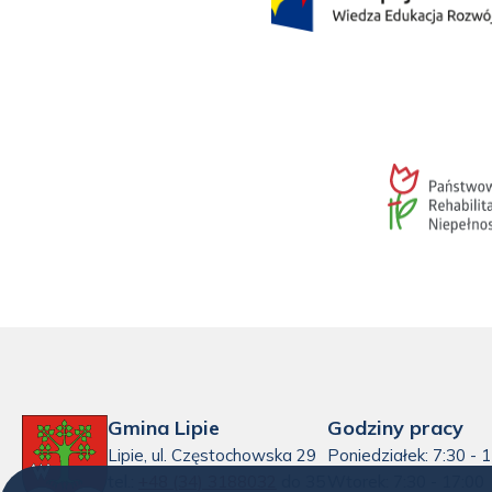
Gmina Lipie
Godziny pracy
Lipie, ul. Częstochowska 29
Poniedziałek: 7:30 - 
tel.:
+48 (34) 3188032
do 35
Wtorek: 7:30 - 17:00