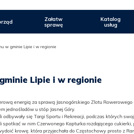
Załatw
Katalog
rząd
sprawę
usług
w gminie Lipie i w regionie
minie Lipie i w regionie
rowerową energią za sprawą Jasnogórskiego Zlotu Rowerowe
m jednośladów u stóp Jasnej Góry.
i odbywały się Targi Sportu i Rekreacji, podczas których swo
 spotkać w nim Czerwonego Kapturka rozdającego cukierki, p
wydoić krowę, która przyjechała do Częstochowy prosto z R