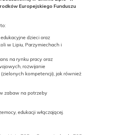
środków Europejskiego Funduszu
to:
edukacyjne dzieci oraz
li w Lipiu, Parzymiechach i
ans na rynku pracy oraz
wojowych, rozwijanie
(zielonych kompetencji), jak również
ów zabaw na potrzeby
zemocy, edukacji włączającej.