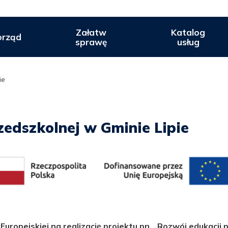
Załatw
Katalog
rząd
sprawę
usług
ie
zedszkolnej w Gminie Lipie
 Europejskiej na realizację projektu pn. „Rozwój edukacji