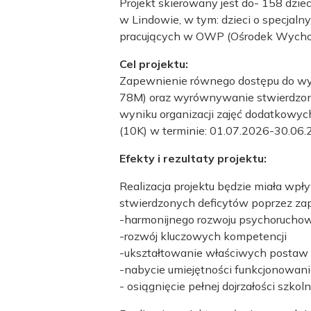
Projekt skierowany jest do- 158 dzie
w Lindowie, w tym: dzieci o specjaln
pracujących w OWP (Ośrodek Wychow
Cel projektu:
Zapewnienie równego dostępu do wysok
78M) oraz wyrównywanie stwierdzonyc
wyniku organizacji zajęć dodatkowych
(10K) w terminie: 01.07.2026-30.06.
Efekty i rezultaty projektu:
Realizacja projektu będzie miała wp
stwierdzonych deficytów poprzez za
-harmonijnego rozwoju psychorucho
-rozwój kluczowych kompetencji
-ukształtowanie właściwych postaw
-nabycie umiejętności funkcjonowania
- osiągnięcie pełnej dojrzałości szk