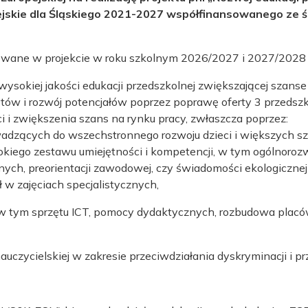
jskie dla Śląskiego 2021-2027 współfinansowanego ze 
izowane w projekcie w roku szkolnym 2026/2027 i 2027/2028 
sokiej jakości edukacji przedszkolnej zwiększającej szanse 
w i rozwój potencjałów poprzez poprawę oferty 3 przedszko
i i zwiększenia szans na rynku pracy, zwłaszcza poprzez:
adzących do wszechstronnego rozwoju dzieci i większych sz
okiego zestawu umiejętności i kompetencji, w tym ogólnoroz
ch, preorientacji zawodowej, czy świadomości ekologicznej 
 w zajęciach specjalistycznych,
w tym sprzętu ICT, pomocy dydaktycznych, rozbudowa plac
auczycielskiej w zakresie przeciwdziałania dyskryminacji i pr