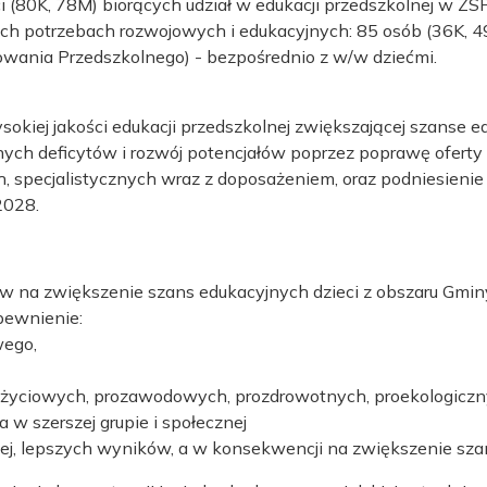
ci (80K, 78M) biorących udział w edukacji przedszkolnej w Z
ych potrzebach rozwojowych i edukacyjnych: 85 osób (36K, 49
ania Przedszkolnego) - bezpośrednio z w/w dziećmi.
iej jakości edukacji przedszkolnej zwiększającej szanse edu
h deficytów i rozwój potencjałów poprzez poprawę oferty 
, specjalistycznych wraz z doposażeniem, oraz podniesienie 
2028.
ływ na zwiększenie szans edukacyjnych dzieci z obszaru Gmi
pewnienie:
wego,
 życiowych, prozawodowych, prozdrowotnych, proekologicz
 w szerszej grupie i społecznej
olnej, lepszych wyników, a w konsekwencji na zwiększenie sza