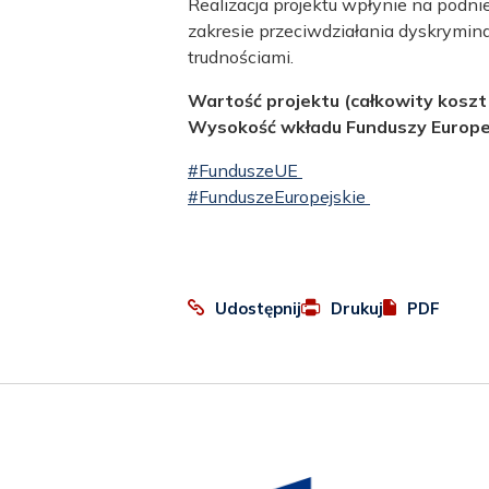
Realizacja projektu wpłynie na podn
zakresie przeciwdziałania dyskrymina
trudnościami.
Wartość projektu (całkowity koszt 
Wysokość wkładu Funduszy Europe
#FunduszeUE
#FunduszeEuropejskie
:
Otworzy
Udostępnij
Drukuj
PDF
Facebook
się
w
nowej
karcie