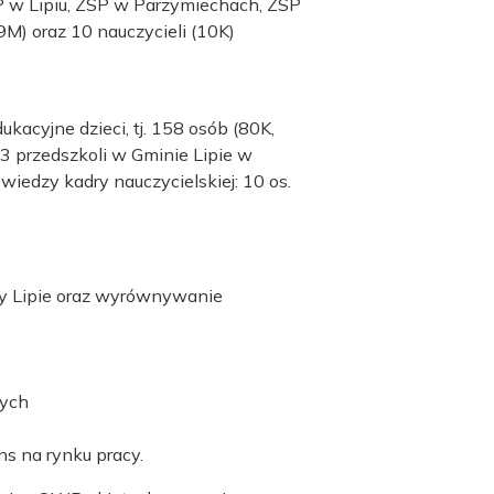
SP w Lipiu, ZSP w Parzymiechach, ZSP
M) oraz 10 nauczycieli (10K)
kacyjne dzieci, tj. 158 osób (80K,
3 przedszkoli w Gminie Lipie w
wiedzy kadry nauczycielskiej: 10 os.
ny Lipie oraz wyrównywanie
nych
ns na rynku pracy.