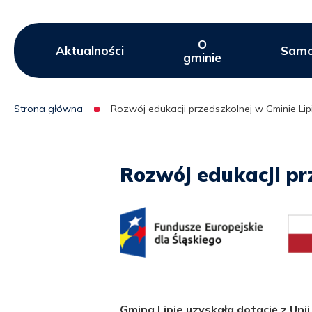
O
Menu
Aktualności
Samo
gminie
serwisu
Strona główna
Rozwój edukacji przedszkolnej w Gminie Lip
Ścieżka
nawigacyjna
Rozwój edukacji pr
Gmina Lipie uzyskała dotację z Unii