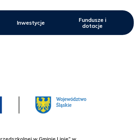
Fundusze i
Inwestycje
dotacje
 przedszkolnej w Gminie Lipie” w