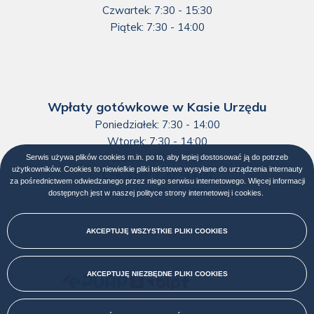
Czwartek: 7:30 - 15:30
Piątek: 7:30 - 14:00
Wpłaty gotówkowe w Kasie Urzędu
Poniedziałek: 7:30 - 14:00
Wtorek: 7:30 - 14:00
Środa: 7:30 - 14:00
Serwis używa plików cookies m.in. po to, aby lepiej dostosować ją do potrzeb
użytkowników. Cookies to niewielkie pliki tekstowe wysyłane do urządzenia internauty
Czwartek: 7:30 - 14:00
za pośrednictwem odwiedzanego przez niego serwisu internetowego. Więcej informacji
Piątek: 7:30 - 13:00
dostępnych jest w naszej
polityce strony internetowej i cookies
Otworzy
.
się
w
nowej
AKCEPTUJĘ WSZYSTKIE PLIKI
COOKIES
karcie
AKCEPTUJĘ NIEZBĘDNE PLIKI
COOKIES
Menu
społecznościowe