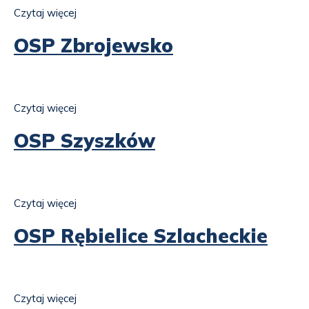
Czytaj więcej
o
OSP
Zimnowoda
OSP Zbrojewsko
Czytaj więcej
o
OSP
Zbrojewsko
OSP Szyszków
Czytaj więcej
o
OSP
Szyszków
OSP Rębielice Szlacheckie
Czytaj więcej
o