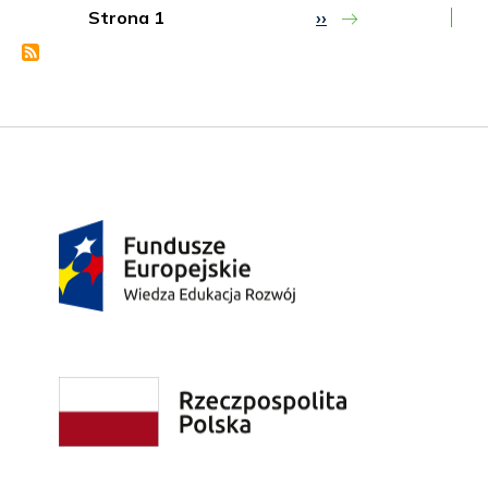
Strona 1
Następna
››
strona
Stronicowanie