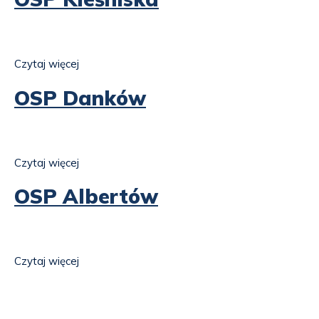
Czytaj więcej
o
OSP
Kleśniska
OSP Danków
Czytaj więcej
o
OSP
Danków
OSP Albertów
Czytaj więcej
o
OSP
Albertów