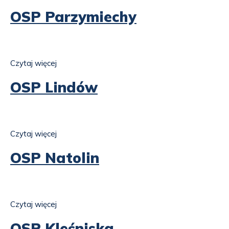
OSP
Rębielice
OSP Parzymiechy
Szlacheckie
Czytaj więcej
o
OSP
Parzymiechy
OSP Lindów
Czytaj więcej
o
OSP
Lindów
OSP Natolin
Czytaj więcej
o
OSP
Natolin
OSP Kleśniska