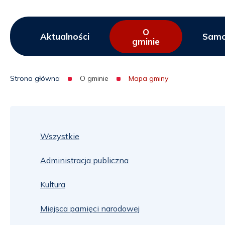
O
Menu
Aktualności
Samo
gminie
serwisu
Strona główna
O gminie
Mapa gminy
Ścieżka
nawigacyjna
Wszystkie
Administracja publiczna
Kultura
Miejsca pamięci narodowej