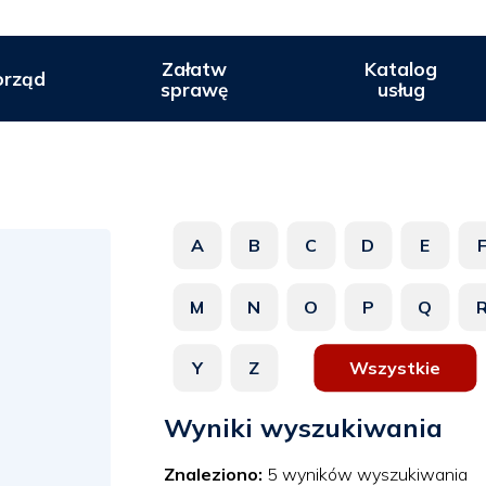
Załatw
Katalog
rząd
sprawę
usług
A
B
C
D
E
M
N
O
P
Q
Y
Z
Wszystkie
Wyniki wyszukiwania
Znaleziono:
5 wyników wyszukiwania