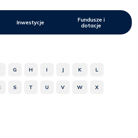
Fundusze i
Inwestycje
dotacje
F
G
H
I
J
K
L
R
S
T
U
V
W
X